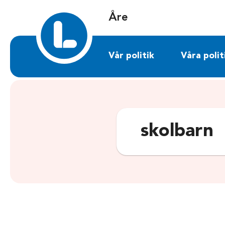
Sök på are.liberalerna.se
Åre
Vår politik
Våra polit
skolbarn