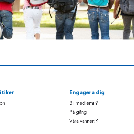
itiker
Engagera dig
son
Bli medlem
På gång
Våra vänner