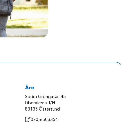
Åre
Södra Gröngatan 45
Liberalerna J/H
83135 Östersund
070-6503354