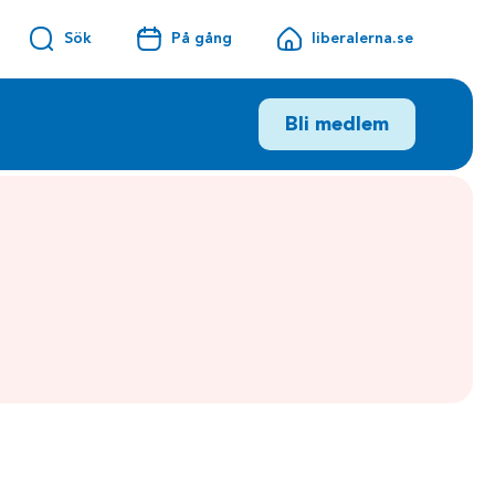
Sök
På gång
liberalerna.se
Bli medlem