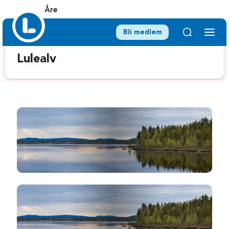
Åre
Bli medlem
Lulealv