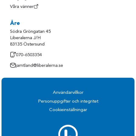
Våra vänner
Åre
Södra Gröngatan 45
Liberalerna J/H
83135 Östersund
070-6503354
jamtland@liberalerna.se
Användarvillkor
Personuppgifter och integritet
Cookieinställningar