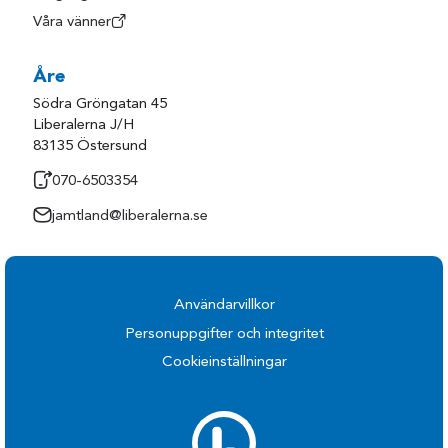
Våra vänner
Åre
Södra Gröngatan 45
Liberalerna J/H
83135 Östersund
070-6503354
jamtland@liberalerna.se
Användarvillkor
Personuppgifter och integritet
Cookieinställningar