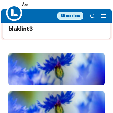
Åre
Bli medlem
blaklint3