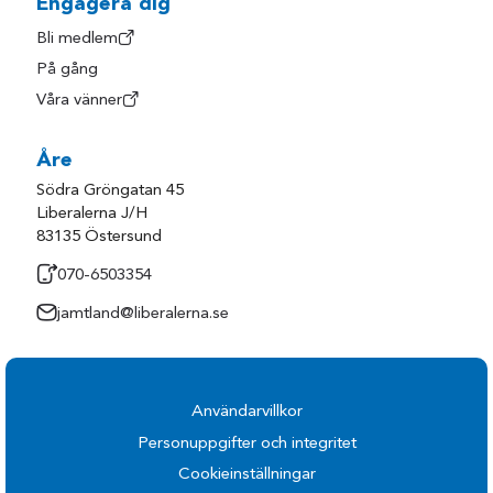
Engagera dig
Bli medlem
På gång
Våra vänner
Åre
Södra Gröngatan 45
Liberalerna J/H
83135 Östersund
070-6503354
jamtland@liberalerna.se
Användarvillkor
Personuppgifter och integritet
Cookieinställningar