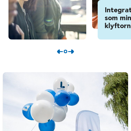
Integrat
som min
klyftor